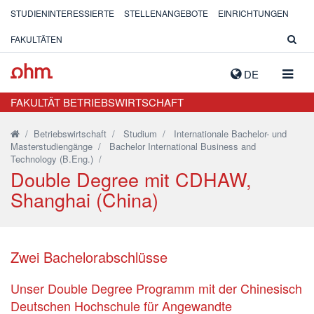
STUDIENINTERESSIERTE
STELLENANGEBOTE
EINRICHTUNGEN
FAKULTÄTEN
NAVIG
DE
AUSK
FAKULTÄT BETRIEBSWIRTSCHAFT
/
Betriebswirtschaft
/
Studium
/
Internationale Bachelor- und
Masterstudiengänge
/
Bachelor International Business and
Technology (B.Eng.)
/
Double Degree mit CDHAW,
Shanghai (China)
Zwei Bachelorabschlüsse
Unser Double Degree Programm mit der Chinesisch
Deutschen Hochschule für Angewandte