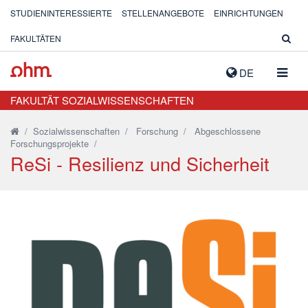
STUDIENINTERESSIERTE
STELLENANGEBOTE
EINRICHTUNGEN
FAKULTÄTEN
NAVIG
DE
AUSK
FAKULTÄT SOZIALWISSENSCHAFTEN
/
Sozialwissenschaften
/
Forschung
/
Abgeschlossene
Forschungsprojekte
/
ReSi - Resilienz und Sicherheit