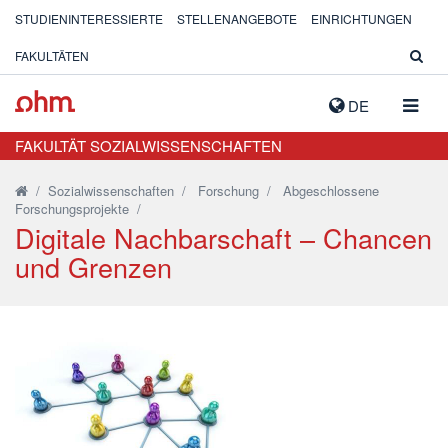
STUDIENINTERESSIERTE
STELLENANGEBOTE
EINRICHTUNGEN
FAKULTÄTEN
NAVIG
DE
AUSK
FAKULTÄT SOZIALWISSENSCHAFTEN
/
Sozialwissenschaften
/
Forschung
/
Abgeschlossene
Forschungsprojekte
/
Digitale Nachbarschaft – Chancen
und Grenzen