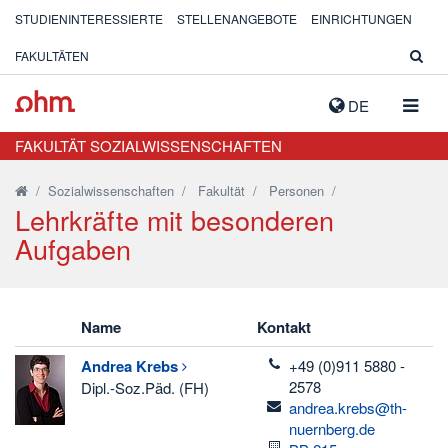
STUDIENINTERESSIERTE
STELLENANGEBOTE
EINRICHTUNGEN
FAKULTÄTEN
NAVIG
DE
AUSK
FAKULTÄT SOZIALWISSENSCHAFTEN
/
Sozialwissenschaften
/
Fakultät
/
Personen
/
Lehrkräfte mit besonderen
Aufgaben
Name
Kontakt
telefon
Andrea
Krebs
+49 (0)911 5880 -
2578
Dipl.-Soz.Päd. (FH)
email
andrea.krebs@th-
nuernberg.de