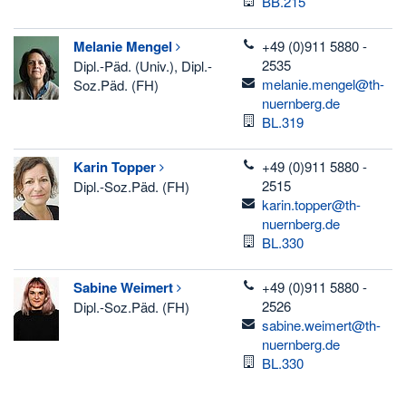
Raum
BB.215
telefon
Melanie
Mengel
+49 (0)911 5880 -
2535
Dipl.-Päd. (Univ.), Dipl.-
email
melanie.mengel@th-
Soz.Päd. (FH)
nuernberg.de
Raum
BL.319
telefon
Karin
Topper
+49 (0)911 5880 -
2515
Dipl.-Soz.Päd. (FH)
email
karin.topper@th-
nuernberg.de
Raum
BL.330
telefon
Sabine
Weimert
+49 (0)911 5880 -
2526
Dipl.-Soz.Päd. (FH)
email
sabine.weimert@th-
nuernberg.de
Raum
BL.330