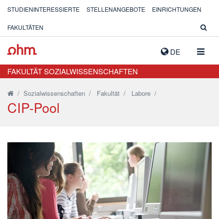
STUDIENINTERESSIERTE
STELLENANGEBOTE
EINRICHTUNGEN
FAKULTÄTEN
NAVIG
DE
AUSK
FAKULTÄT SOZIALWISSENSCHAFTEN
/
Sozialwissenschaften
/
Fakultät
/
Labore
/
CIP-Pool