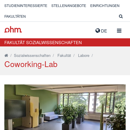
STUDIENINTERESSIERTE
STELLENANGEBOTE
EINRICHTUNGEN
FAKULTÄTEN
NAVIG
DE
AUSK
FAKULTÄT SOZIALWISSENSCHAFTEN
/
Sozialwissenschaften
/
Fakultät
/
Labore
/
Coworking-Lab