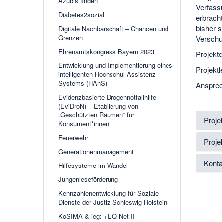
Azubis finden
Verfassu
Diabetes2sozial
erbracht
bisher 
Digitale Nachbarschaft – Chancen und
Grenzen
Verschul
Ehrenamtskongress Bayern 2023
Projekt
Entwicklung und Implementierung eines
Projektl
intelligenten Hochschul-Assistenz-
Systems (HAnS)
Ansprec
Evidenzbasierte Drogennotfallhilfe
(EviDroN) – Etablierung von
„Geschützten Räumen“ für
Proje
Konsument*innen
Feuerwehr
Proje
Generationenmanagement
Konta
Hilfesysteme im Wandel
Jungenleseförderung
Kennzahlenentwicklung für Soziale
Dienste der Justiz Schleswig-Holstein
KoSIMA & ieg: +EQ-Net II