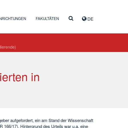
INRICHTUNGEN
FAKULTÄTEN
DE
dierende)
/
ierten in
eber aufgefordert, ein am Stand der Wissenschaft
166/17). Hintergrund des Urteils war u.a. eine