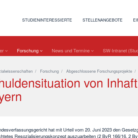
STUDIENINTERESSIERTE
STELLENANGEBOTE
E
ler
Forschung
News und Termine
SW-Intranet (Stu
ialwissenschaften
/
Forschung
/
Abgeschlossene Forschungsprojekte
uldensituation von Inhaft
yern
desverfassungsgericht hat mit Urteil vom 20. Juni 2023 den Gesetzg
htetes Resozialisierungskonzept auszuarbeiten (2 BvR 166/16, 2 BvR 