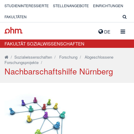
STUDIENINTERESSIERTE
STELLENANGEBOTE
EINRICHTUNGEN
FAKULTÄTEN
NAVIG
DE
AUSK
FAKULTÄT SOZIALWISSENSCHAFTEN
/
Sozialwissenschaften
/
Forschung
/
Abgeschlossene
Forschungsprojekte
/
Nachbarschaftshilfe Nürnberg