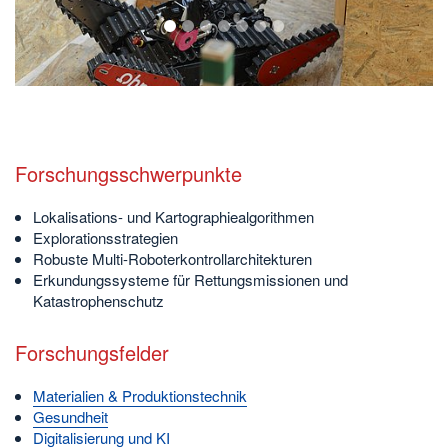
1
2
3
4
5
6
7
Forschungsschwerpunkte
Lokalisations- und Kartographiealgorithmen
Explorationsstrategien
Robuste Multi-Roboterkontrollarchitekturen
Erkundungssysteme für Rettungsmissionen und
Katastrophenschutz
Forschungsfelder
Materialien & Produktionstechnik
Gesundheit
Digitalisierung und KI