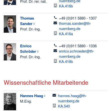
nuernberg.de
Prof. Dr. rer. nat.
Raum
KA.416b
telefon
Thomas
+49 (0)911 5880 - 1307
email
thomas.sander@th-
Sander
nuernberg.de
Prof. Dr.-Ing.
Raum
KA.416a
telefon
Enrico
+49 (0)911 5880 - 1336
email
enrico.schroeder@th-
Schröder
nuernberg.de
Prof. Dr.-Ing.
Raum
KA.416b
Wissenschaftliche Mitarbeitende
email
Hannes
Haag
hannes.haag@th-
nuernberg.de
M.Eng.
Raum
KA.540