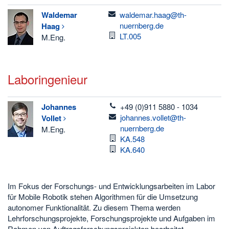
email
Waldemar
waldemar.haag@th-
nuernberg.de
Haag
Raum
LT.005
M.Eng.
Laboringenieur
telefon
Johannes
+49 (0)911 5880 - 1034
email
johannes.vollet@th-
Vollet
nuernberg.de
M.Eng.
Raum
KA.548
Raum
KA.640
Im Fokus der Forschungs- und Entwicklungsarbeiten im Labor
für Mobile Robotik stehen Algorithmen für die Umsetzung
autonomer Funktionalität. Zu diesem Thema werden
Lehrforschungsprojekte, Forschungsprojekte und Aufgaben im
Rahmen von Auftragsforschungsprojekten bearbeitet.