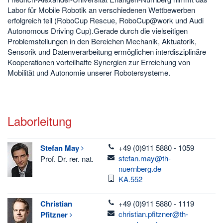
Labor für Mobile Robotik an verschiedenen Wettbewerben
erfolgreich teil (RoboCup Rescue, RoboCup@work und Audi
Autonomous Driving Cup).Gerade durch die vielseitigen
Problemstellungen in den Bereichen Mechanik, Aktuatorik,
Sensorik und Datenverarbeitung ermöglichen interdisziplinäre
Kooperationen vorteilhafte Synergien zur Erreichung von
Mobilität und Autonomie unserer Robotersysteme.
Laborleitung
telefon
Stefan
May
+49 (0)911 5880 - 1059
email
stefan.may@th-
Prof. Dr. rer. nat.
nuernberg.de
Raum
KA.552
telefon
Christian
+49 (0)911 5880 - 1119
email
christian.pfitzner@th-
Pfitzner