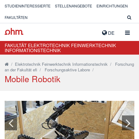
STUDIENINTERESSIERTE
STELLENANGEBOTE
EINRICHTUNGEN
FAKULTÄTEN
NAVIG
DE
AUSK
FAKULTÄT ELEKTROTECHNIK FEINWERKTECHNIK
INFORMATIONSTECHNIK
/
Elektrotechnik Feinwerktechnik Informationstechnik
/
Forschung
an der Fakultät efi
/
Forschungsaktive Labore
/
Mobile Robotik