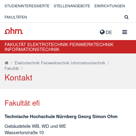
STUDIENINTERESSIERTE
STELLENANGEBOTE
EINRICHTUNGEN
FAKULTÄTEN
NAVIG
DE
AUSK
FAKULTÄT ELEKTROTECHNIK FEINWERKTECHNIK
INFORMATIONSTECHNIK
/
Elektrotechnik Feinwerktechnik Informationstechnik
/
Fakultät
/
Kontakt
Fakultät efi
Technische Hochschule Nürnberg Georg Simon Ohm
Gebäudeteile WB, WD und WE
Wassertorstraße 10