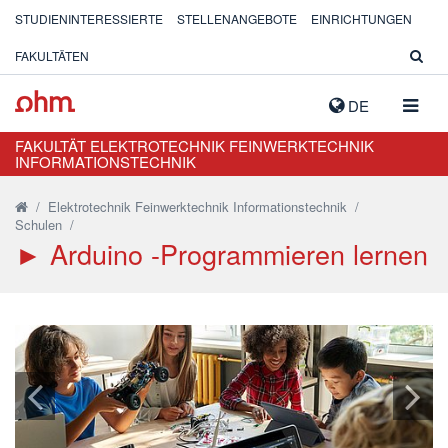
STUDIENINTERESSIERTE
STELLENANGEBOTE
EINRICHTUNGEN
FAKULTÄTEN
NAVIG
DE
AUSK
FAKULTÄT ELEKTROTECHNIK FEINWERKTECHNIK
INFORMATIONSTECHNIK
/
Elektrotechnik Feinwerktechnik Informationstechnik
/
Schulen
/
► Arduino -Programmieren lernen