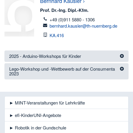
Bernhard
Kausler
Prof. Dr.-Ing. Dipl.-Kfm.
telefon
+49 (0)911 5880 - 1306
email
bernhard.kausler@th-nuernberg.de
Raum
KA.416
2025 - Arduino-Workshops für Kinder
Lego-Workshop und -Wettbewerb auf der Consumenta
2023
► MINT-Veranstaltungen für Lehrkräfte
► efi-KinderUNI-Angebote
► Robotik in der Gundschule