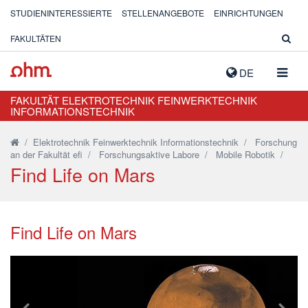
STUDIENINTERESSIERTE
STELLENANGEBOTE
EINRICHTUNGEN
FAKULTÄTEN
NAVIG
DE
AUSK
FAKULTÄT ELEKTROTECHNIK FEINWERKTECHNIK
INFORMATIONSTECHNIK
/
Elektrotechnik Feinwerktechnik Informationstechnik
/
Forschung
an der Fakultät efi
/
Forschungsaktive Labore
/
Mobile Robotik
/
Find Life on Mars
Find Life on Mars