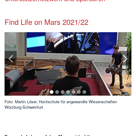
Find Life on Mars 2021/22
1
2
3
4
5
6
7
Foto: Martin Löser, Hochschule für angewandte Wissenschaften
Fo
Würzburg-Schweinfurt
Wü