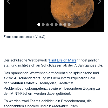
1
2
3
4
5
6
7
8
Foto: education.now e.V. (i.G)
Fo
Der schulische Wettbewerb "
Find Life on Mars
" findet jährlich
statt und richtet sich an Schulklassen ab der 7. Jahrgangsstufe.
Das spannende Wettrennen ermöglicht eine spielerische und
aktive Auseinandersetzung mit dem interdisziplinären Feld
der
mobilen Robotik
. Teamgeist, Kreativität,
Problemlösungskompetenz, sowie ein besonderer Zugang zu
den MINT-Fächern werden dabei gefördert.
Es werden zwei Teams gebildet, ein Entdeckerteam, die
sogenannten
Robotics
und ein
Marsianer-
Team.