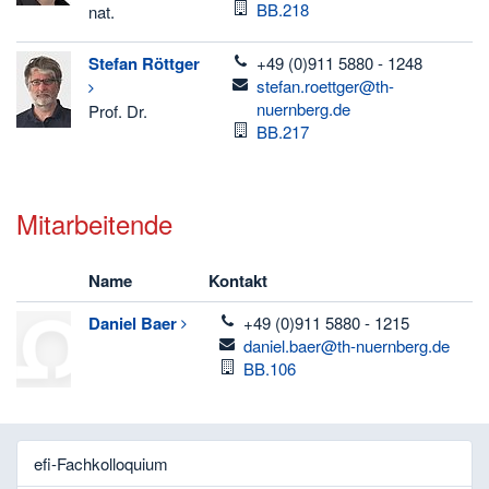
Raum
BB.218
nat.
telefon
Stefan
Röttger
+49 (0)911 5880 - 1248
email
stefan.roettger@th-
nuernberg.de
Prof. Dr.
Raum
BB.217
Mitarbeitende
Name
Kontakt
telefon
Daniel
Baer
+49 (0)911 5880 - 1215
email
daniel.baer@th-nuernberg.de
Raum
BB.106
efi-Fachkolloquium