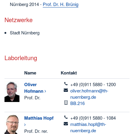
Nürnberg 2014 -
Prof. Dr. H. Brünig
Netzwerke
Stadt Nürnberg
Laborleitung
Name
Kontakt
telefon
Oliver
+49 (0)911 5880 - 1200
email
oliver.hofmann@th-
Hofmann
nuernberg.de
Prof. Dr.
Raum
BB.216
telefon
Matthias
Hopf
+49 (0)911 5880 - 1084
email
matthias.hopf@th-
nuernberg.de
Prof. Dr. rer.