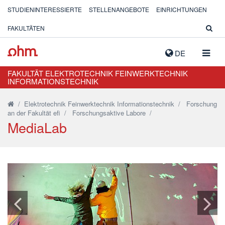
STUDIENINTERESSIERTE
STELLENANGEBOTE
EINRICHTUNGEN
FAKULTÄTEN
NAVIG
DE
AUSK
FAKULTÄT ELEKTROTECHNIK FEINWERKTECHNIK
INFORMATIONSTECHNIK
/
Elektrotechnik Feinwerktechnik Informationstechnik
/
Forschung
an der Fakultät efi
/
Forschungsaktive Labore
/
MediaLab