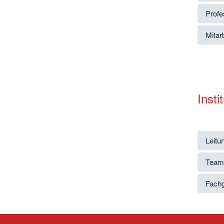
Profe
Mitar
Inst
Leitu
Team
Fachg