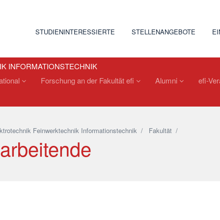
STUDIENINTERESSIERTE
STELLENANGEBOTE
E
IK INFORMATIONSTECHNIK
national
Forschung an der Fakultät efi
Alumni
efi-Ve
ktrotechnik Feinwerktechnik Informationstechnik
/
Fakultät
/
tarbeitende