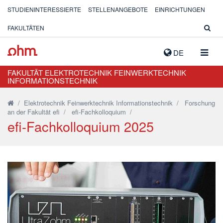
STUDIENINTERESSIERTE
STELLENANGEBOTE
EINRICHTUNGEN
FAKULTÄTEN
NAVIG
DE
AUSK
FAKULTÄT ELEKTROTECHNIK FEINWERKTECHNIK
INFORMATIONSTECHNIK
/
Elektrotechnik Feinwerktechnik Informationstechnik
/
Forschung
an der Fakultät efi
/
efi-Fachkolloquium
/
efi-Fachkolloquium 2025