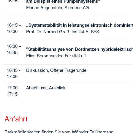
16:15
am Beispiel eines Pumpensystems"
Florian Augenstein, Siemens AG
16:15 –
„Systemstabilität in leistungselektronisch dominie
16:30
Prof. Dr. Norbert Graß, Institut ELSYS
16:30 –
"Stabilitätsanalyse von Bordnetzen hybridelektris
16:45
Elias Berschneider, Fakultät efi
16:45 -
Diskussion, Offene Fragerunde
17:00
17.00 -
Abschluss, Ausblick
17:15
Anfahrt
Parkmöglichkeiten finden Sie vom Wöhrder Talübergang