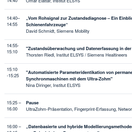
14:40
Omar Elattar, Institut ELSYS
14:40–
„Vom Rohsignal zur Zustandsdiagnose – Ein Einbli
14:55
Schienenfahrzeuge“
David Schmidt, Siemens Mobility
14:55-
"Zustandsüberwachung und Datenerfassung in der
15:10
Thorsten Riedl, Institut ELSYS / Siemens Healtineers
15:10
"Automatisierte Parameteridentikation von perman
-15:25
Synchronmaschinen mit dem Ultra-Zohm"
Nina Diringer, Institut ELSYS
15:25 –
Pause
16.00
UltraZohm-Präsentation, Fingerprint-Erfassung, Networ
16:00 –
„Datenbasierte und hybride Modellierungsmethod