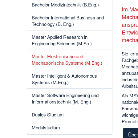
Bachelor Medizintechnik (B.Eng.)
Im Mas
Mechat
Bachelor International Business and
anspru
Technology (B. Eng.)
Entwic
Master Applied Research in
mechat
Engineering Sciences (M.Sc.)
Sie ler
Master Elektronische und
Fachgebi
Mechatronische Systeme (M.Eng.)
Mechatr
anzupas
Master Intelligent & Autonomous
industri
Systems (M.Eng.)
Arbeitsu
Master Software Engineering und
Als MSY
Informationstechnik (M. Eng.)
national
Forschu
Duales Studium
wichtig
Promotio
Modulstudium
Über