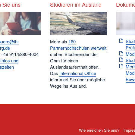
 Sie uns
Studieren im Ausland
Dokume
Stud
buero@th-
Mehr als
160
Prüf
rg.de
Partnerhochschulen weltweit
Mod
: +49 911/5880-4004
stehen Studierenden der
Stud
 Infos und
Ohm für einen
Merk
szeiten
Auslandsaufenthalt offen.
Modu
Das
International Office
Bew
informiert Sie über mögliche
Wege ins Ausland.
Wie erreichen Sie uns?
Impre