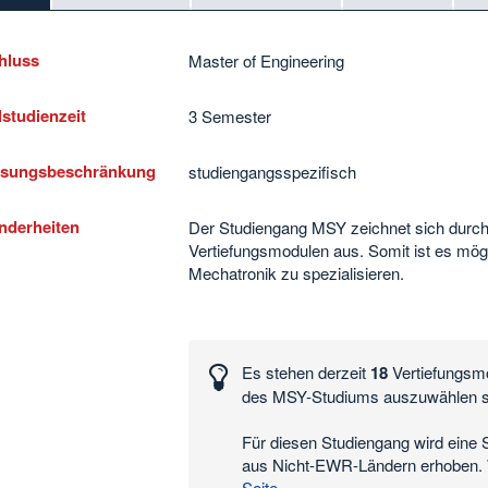
hluss
Master of Engineering
studienzeit
3 Semester
ssungsbeschränkung
studiengangsspezifisch
nderheiten
Der Studiengang MSY zeichnet sich durch 
Vertiefungsmodulen aus. Somit ist es mögli
Mechatronik zu spezialisieren.
essante
n
Es stehen derzeit
18
Vertiefungsm
des MSY-Studiums auszuwählen s
n
Für diesen Studiengang wird eine 
aus Nicht-EWR-Ländern erhoben. W
Seite
.