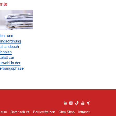
nte
ien- und
ungsordnung
ulhandbuch
ienplan
blatt zur
lwahl in der
erbungsphase
ssum
Datenschutz
Barrierefreiheit
Ohm-Shop
Intranet