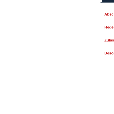
Absc
Regel
Zula
Beso
Inter
Zahle
und
Date