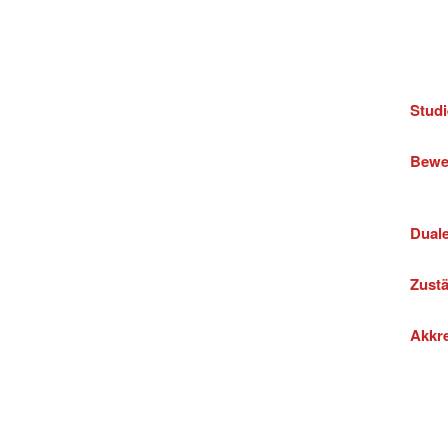
Stud
Bewe
Duale
Zustä
Akkre