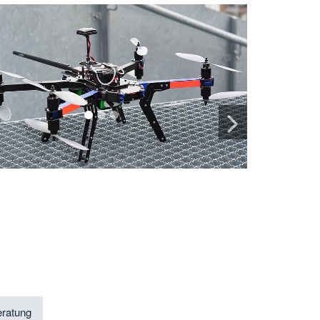
1
2
3
ratung