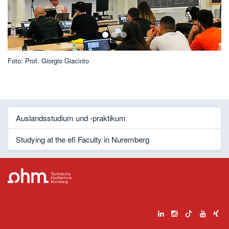
1
2
3
Foto: Prof. Giorgio Giacinto
Fo
Auslandsstudium und -praktikum
Studying at the efi Faculty in Nuremberg