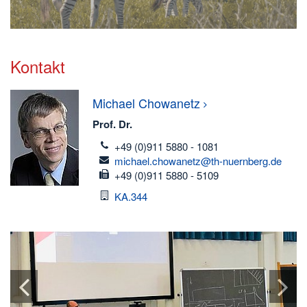
Kontakt
Michael
Chowanetz
Prof. Dr.
telefon
+49 (0)911 5880 - 1081
email
michael.chowanetz@th-nuernberg.de
fax
+49 (0)911 5880 - 5109
Raum
KA.344