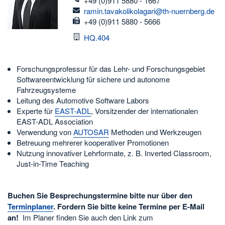
+49 (0)911 5880 - 1667
email
ramin.tavakolikolagari@th-nuernberg.de
fax
+49 (0)911 5880 - 5666
Raum
HQ.404
Forschungsprofessur für das Lehr- und Forschungsgebiet
Softwareentwicklung für sichere und autonome
Fahrzeugsysteme
Leitung des Automotive Software Labors
Experte für
EAST-ADL
, Vorsitzender der internationalen
EAST-ADL Association
Verwendung von
AUTOSAR
Methoden und Werkzeugen
Betreuung mehrerer kooperativer Promotionen
Nutzung innovativer Lehrformate, z. B. Inverted Classroom,
Just-in-Time Teaching
Buchen Sie Besprechungstermine bitte nur über den
Terminplaner
. Fordern Sie bitte keine Termine per E-Mail
an!
Im Planer finden Sie auch den Link zum