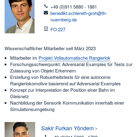
telefon
+49 (0)911 5880 - 1881
email
benedikt.schlereth-groh@th-
nuernberg.de
Raum
FO.227
Wissenschaftlicher Mitarbeiter seit März 2023
Mitarbeiter im
Projekt Vollautomatische Rangierlok
Forschungsschwerpunkt: Adversarial Examples für Tests zur
Zulassung von Objekt Erkennern
Erstellung von Robustheitstests für eine autonome
Rangierlokomotive basierend auf Adversarial Examples
Konzept zur Interpretation der Position einer Bahn im
Gleisnetz
Nachbildung der Sensorik Kommunikation innerhalb einer
Simulationsumgebung
Sakir Furkan
Yöndem
telefon