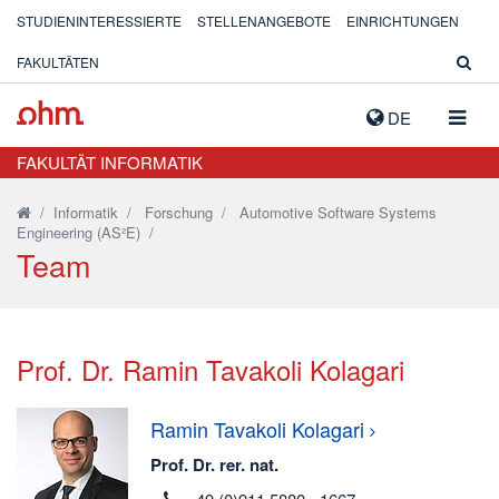
STUDIENINTERESSIERTE
STELLENANGEBOTE
EINRICHTUNGEN
FAKULTÄTEN
NAVIG
DE
AUSK
FAKULTÄT INFORMATIK
/
Informatik
/
Forschung
/
Automotive Software Systems
Engineering (AS²E)
/
Team
Prof. Dr. Ramin Tavakoli Kolagari
Ramin
Tavakoli Kolagari
Prof. Dr. rer. nat.
telefon