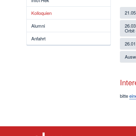
InfoTHek
21.05
Kolloquien
26.03
Alumni
Orbit
Anfahrt
26.01
Auswa
Inte
bitte
ein