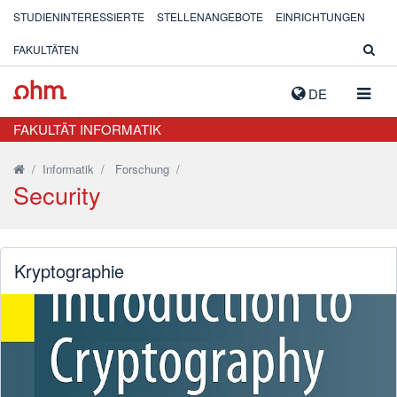
STUDIENINTERESSIERTE
STELLENANGEBOTE
EINRICHTUNGEN
FAKULTÄTEN
NAVIG
DE
AUSK
FAKULTÄT INFORMATIK
/
Informatik
/
Forschung
/
Security
Kryptographie