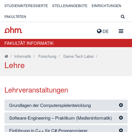
STUDIENINTERESSIERTE
STELLENANGEBOTE
EINRICHTUNGEN
FAKULTÄTEN
NAVIG
DE
AUSK
FAKULTÄT INFORMATIK
/
Informatik
/
Forschung
/
Game Tech Labor
/
Lehre
Lehrveranstaltungen
Grundlagen der Computerspielentwicklung
Software-Engineering – Praktikum (Medieninformatik)
Einführung in C++ für C#-Programmierer