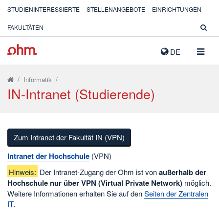
STUDIENINTERESSIERTE
STELLENANGEBOTE
EINRICHTUNGEN
FAKULTÄTEN
NAVIG
DE
AUSK
/
Informatik
/
IN-Intranet (Studierende)
Zum Intranet der Fakultät IN (VPN)
Intranet der Hochschule
(VPN)
Hinweis:
Der Intranet-Zugang der Ohm ist von
außerhalb der
Hochschule nur über VPN (Virtual Private Network)
möglich.
Weitere Informationen erhalten Sie auf den
Seiten der Zentralen
IT
.