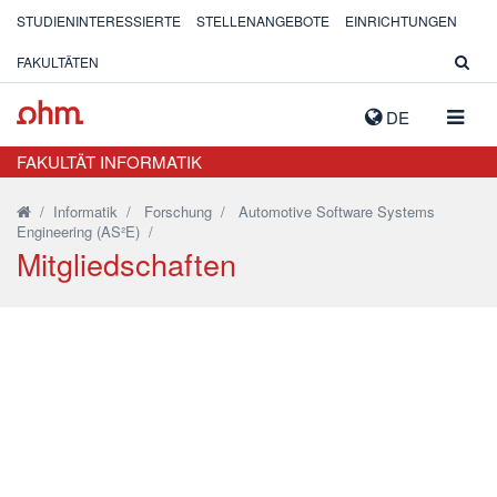
STUDIENINTERESSIERTE
STELLENANGEBOTE
EINRICHTUNGEN
FAKULTÄTEN
NAVIG
DE
AUSK
FAKULTÄT INFORMATIK
/
Informatik
/
Forschung
/
Automotive Software Systems
Engineering (AS²E)
/
Mitgliedschaften