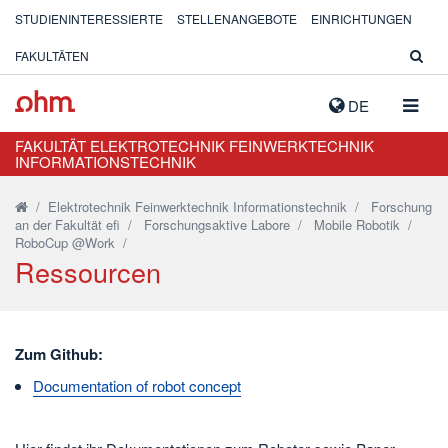
STUDIENINTERESSIERTE
STELLENANGEBOTE
EINRICHTUNGEN
FAKULTÄTEN
NAVIG
DE
AUSK
FAKULTÄT ELEKTROTECHNIK FEINWERKTECHNIK
INFORMATIONSTECHNIK
/
Elektrotechnik Feinwerktechnik Informationstechnik
/
Forschung
an der Fakultät efi
/
Forschungsaktive Labore
/
Mobile Robotik
/
RoboCup @Work
/
Ressourcen
Zum Github:
Documentation of robot concept