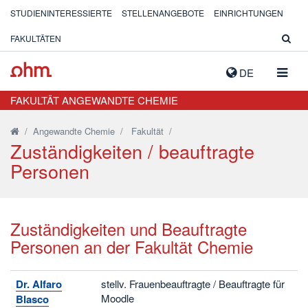
STUDIENINTERESSIERTE
STELLENANGEBOTE
EINRICHTUNGEN
FAKULTÄTEN
NAVIG
DE
AUSK
FAKULTÄT ANGEWANDTE CHEMIE
/
Angewandte Chemie
/
Fakultät
/
Zuständigkeiten / beauftragte
Personen
Zuständigkeiten und Beauftragte
Personen an der Fakultät Chemie
Dr. Alfaro
stellv. Frauenbeauftragte / Beauftragte für
Moodle
Blasco