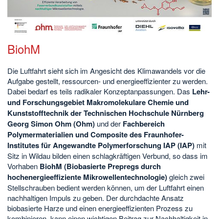
BiohM
Die Luftfahrt sieht sich im Angesicht des Klimawandels vor die
Aufgabe gestellt, ressourcen- und energieeffizienter zu werden.
Dabei bedarf es teils radikaler Konzeptanpassungen. Das
Lehr-
und Forschungsgebiet Makromolekulare Chemie und
Kunststofftechnik der Technischen Hochschule Nürnberg
Georg Simon Ohm (Ohm)
und der
Fachbereich
Polymermaterialien und Composite des Fraunhofer-
Institutes für Angewandte Polymerforschung IAP (IAP)
mit
Sitz in Wildau bilden einen schlagkräftigen Verbund, so dass im
Vorhaben
BiohM (Biobasierte Prepregs durch
hochenergieeffiziente Mikrowellentechnologie)
gleich zwei
Stellschrauben bedient werden können, um der Luftfahrt einen
nachhaltigen Impuls zu geben. Der durchdachte Ansatz
biobasierte Harze und einen energieeffizienten Prozess zu
kombinieren, kann einen wichtigen Beitrag zur Nachhaltigkeit in