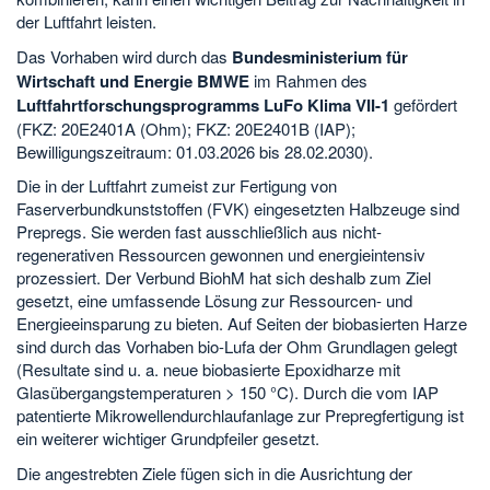
der Luftfahrt leisten.
Das Vorhaben wird durch das
Bundesministerium für
Wirtschaft und Energie BMWE
im Rahmen des
Luftfahrtforschungsprogramms LuFo Klima VII-1
gefördert
(FKZ: 20E2401A (Ohm); FKZ: 20E2401B (IAP);
Bewilligungszeitraum: 01.03.2026 bis 28.02.2030).
Die in der Luftfahrt zumeist zur Fertigung von
Faserverbundkunststoffen (FVK) eingesetzten Halbzeuge sind
Prepregs. Sie werden fast ausschließlich aus nicht-
regenerativen Ressourcen gewonnen und energieintensiv
prozessiert. Der Verbund BiohM hat sich deshalb zum Ziel
gesetzt, eine umfassende Lösung zur Ressourcen- und
Energieeinsparung zu bieten. Auf Seiten der biobasierten Harze
sind durch das Vorhaben bio-Lufa der Ohm Grundlagen gelegt
(Resultate sind u. a. neue biobasierte Epoxidharze mit
Glasübergangstemperaturen > 150 °C). Durch die vom IAP
patentierte Mikrowellendurchlaufanlage zur Prepregfertigung ist
ein weiterer wichtiger Grundpfeiler gesetzt.
Die angestrebten Ziele fügen sich in die Ausrichtung der