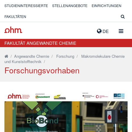
STUDIENINTERESSIERTE
STELLENANGEBOTE
EINRICHTUNGEN
FAKULTÄTEN
NAVIG
DE
AUSK
FAKULTÄT ANGEWANDTE CHEMIE
/
Angewandte Chemie
/
Forschung
/
Makromolekulare Chemie
und Kunststofftechnik
/
Forschungsvorhaben