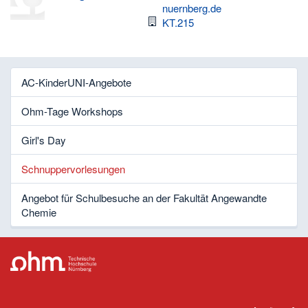
nuernberg.de
Raum
KT.215
AC-KinderUNI-Angebote
Ohm-Tage Workshops
Girl's Day
Schnuppervorlesungen
Angebot für Schulbesuche an der Fakultät Angewandte
Chemie