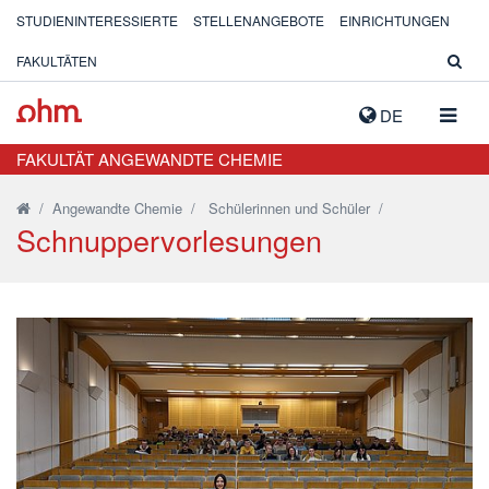
STUDIENINTERESSIERTE
STELLENANGEBOTE
EINRICHTUNGEN
FAKULTÄTEN
NAVIG
DE
AUSK
FAKULTÄT ANGEWANDTE CHEMIE
/
Angewandte Chemie
/
Schülerinnen und Schüler
/
Schnuppervorlesungen