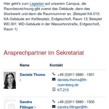
Hier geht's zum
Lageplan
auf unserem Campus, die
Raumbezeichnung gibt zuerst das Gebäude, dann das
Stockwerk und dann die Raumnummer an. (Beispiel KA.013:
KA-Gebäude am Keßlerplatz, Erdgeschoß, Raum 13; Beispiel
WD.001: WD-Gebäude in der Wassertorstraße, Erdgeschoß,
Raum 1)
Ansprechpartner im Sekretariat
Name
Kontakt
telefon
Daniela
Thoms
+49 (0)911 5880 - 1501
email
daniela.thoms@th-
nuernberg.de
Raum
KT.215
telefon
Sandra
+49 (0)911 5880 - 1500
email
sandra.fillinger@th-
Fillinger