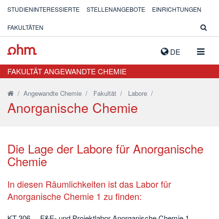
STUDIENINTERESSIERTE
STELLENANGEBOTE
EINRICHTUNGEN
FAKULTÄTEN
NAVIG
DE
AUSK
FAKULTÄT ANGEWANDTE CHEMIE
/
Angewandte Chemie
/
Fakultät
/
Labore
/
Anorganische Chemie
Die Lage der Labore für Anorganische
Chemie
In diesen Räumlichkeiten ist das Labor für
Anorganische Chemie 1 zu finden:
KT 306 F&E- und Projektlabor Anorganische Chemie 1