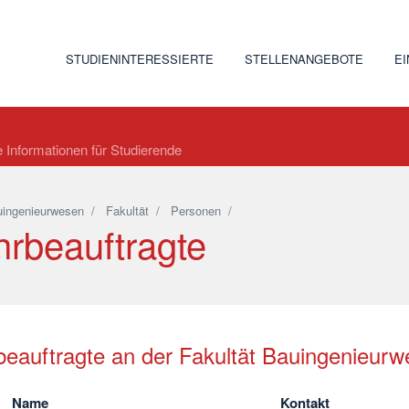
STUDIENINTERESSIERTE
STELLENANGEBOTE
E
e Informationen für Studierende
ingenieurwesen
/
Fakultät
/
Personen
/
hrbeauftragte
beauftragte an der Fakultät Bauingenieur
Name
Kontakt