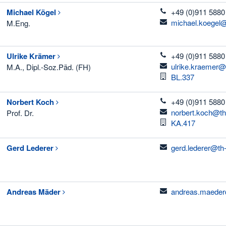
telefon
Michael
Kögel
+49 (0)911 5880
email
michael.koegel@
M.Eng.
telefon
Ulrike
Krämer
+49 (0)911 5880
email
ulrike.kraemer@
M.A., Dipl.-Soz.Päd. (FH)
Raum
BL.337
telefon
Norbert
Koch
+49 (0)911 5880
email
norbert.koch@th
Prof. Dr.
Raum
KA.417
email
Gerd
Lederer
gerd.lederer@th
email
Andreas
Mäder
andreas.maeder