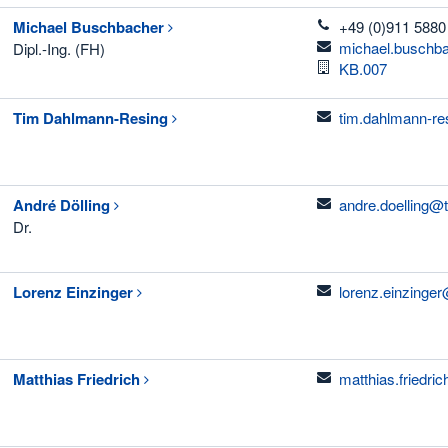
telefon
Michael
Buschbacher
+49 (0)911 5880
email
michael.buschb
Dipl.-Ing. (FH)
Raum
KB.007
email
Tim
Dahlmann-Resing
tim.dahlmann-re
email
André
Dölling
andre.doelling@
Dr.
email
Lorenz
Einzinger
lorenz.einzinge
email
Matthias
Friedrich
matthias.friedri