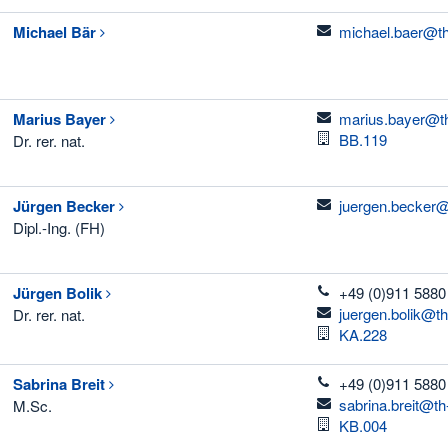
email
Michael
Bär
michael.baer@th
email
Marius
Bayer
marius.bayer@th
Raum
BB.119
Dr. rer. nat.
email
Jürgen
Becker
juergen.becker@
Dipl.-Ing. (FH)
telefon
Jürgen
Bolik
+49 (0)911 5880
email
juergen.bolik@t
Dr. rer. nat.
Raum
KA.228
telefon
Sabrina
Breit
+49 (0)911 5880
email
sabrina.breit@th
M.Sc.
Raum
KB.004