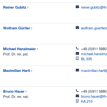
email
Reiner
Gubitz
reiner.gubitz@th
email
Wolfram
Gürtler
wolfram.guertle
telefon
Michael
Hanslmaier
+49 (0)911 5880
email
michael.hanslma
Prof. Dr. rer. pol.
Raum
BL.335
email
Maximilian
Hartl
maximilian.hart
telefon
Bruno
Hauer
+49 (0)911 5880
email
bruno.hauer@th-
Prof. Dr. rer. nat.
Raum
KA.210