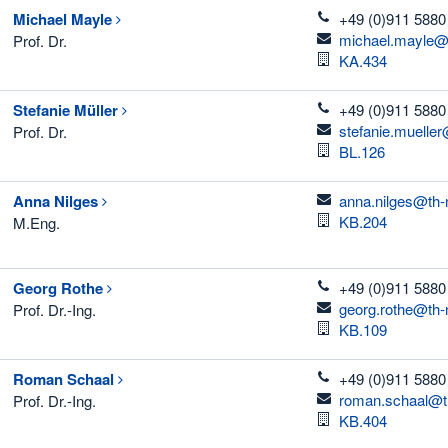
telefon
Michael
Mayle
+49 (0)911 5880
email
michael.mayle@
Prof. Dr.
Raum
KA.434
telefon
Stefanie
Müller
+49 (0)911 5880
email
stefanie.muelle
Prof. Dr.
Raum
BL.126
email
Anna
Nilges
anna.nilges@th-
Raum
KB.204
M.Eng.
telefon
Georg
Rothe
+49 (0)911 5880
email
georg.rothe@th-
Prof. Dr.-Ing.
Raum
KB.109
telefon
Roman
Schaal
+49 (0)911 5880
email
roman.schaal@t
Prof. Dr.-Ing.
Raum
KB.404