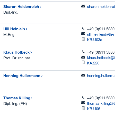
email
Sharon
Heidenreich
sharon.heidenre
Dipl.-Ing.
telefon
Ulli
Heinlein
+49 (0)911 5880
email
ulli.heinlein@th
M.Eng.
Raum
KB.U03a
telefon
Klaus
Hofbeck
+49 (0)911 5880
email
klaus.hofbeck@t
Prof. Dr. rer. nat.
Raum
KA.226
email
Henning
Hullermann
henning.hullerm
telefon
Thomas
Killing
+49 (0)911 5880
email
thomas.killing@
Dipl.-Ing. (FH)
Raum
KB.U06