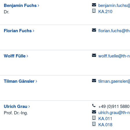
email
Benjamin
Fuchs
benjamin.fuchs@
Raum
KA.210
Dr.
email
Florian
Fuchs
florian.fuchs@th
email
Wolff
Fülle
wolff.fuelle@th-
email
Tilman
Gänsler
tilman.gaensler
telefon
Ulrich
Grau
+49 (0)911 5880
email
ulrich.grau@th-
Prof. Dr.-Ing.
Raum
KA.011
Raum
KA.018