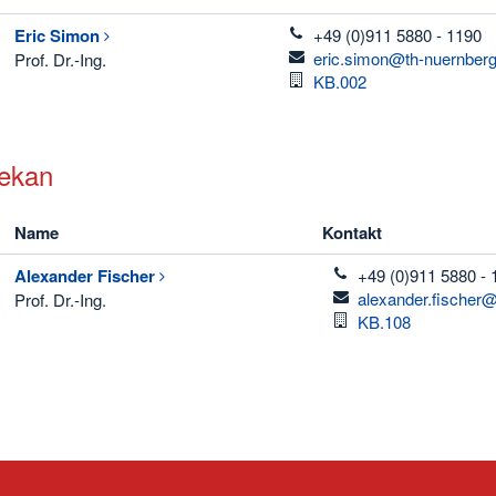
telefon
Eric
Simon
+49 (0)911 5880 - 1190
email
eric.simon@th-nuernberg
Prof. Dr.-Ing.
Raum
KB.002
ekan
Name
Kontakt
telefon
Alexander
Fischer
+49 (0)911 5880 - 
email
alexander.fischer
Prof. Dr.-Ing.
Raum
KB.108