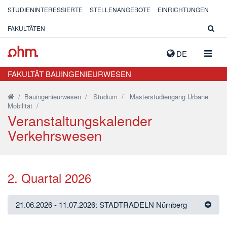
STUDIENINTERESSIERTE
STELLENANGEBOTE
EINRICHTUNGEN
FAKULTÄTEN
NAVIG
DE
AUSK
FAKULTÄT BAUINGENIEURWESEN
/
Bauingenieurwesen
/
Studium
/
Masterstudiengang Urbane
Mobilität
/
Veranstaltungskalender
Verkehrswesen
2. Quartal 2026
21.06.2026 - 11.07.2026: STADTRADELN Nürnberg