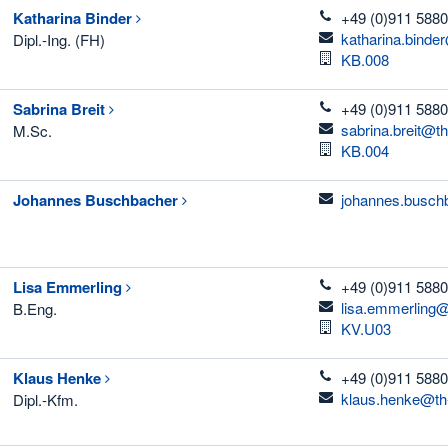
telefon
Katharina
Binder
+49 (0)911 5880
email
katharina.binde
Dipl.-Ing. (FH)
Raum
KB.008
telefon
Sabrina
Breit
+49 (0)911 5880
email
sabrina.breit@t
M.Sc.
Raum
KB.004
email
Johannes
Buschbacher
johannes.busch
telefon
Lisa
Emmerling
+49 (0)911 5880
email
lisa.emmerling@
B.Eng.
Raum
KV.U03
telefon
Klaus
Henke
+49 (0)911 5880
email
klaus.henke@th
Dipl.-Kfm.