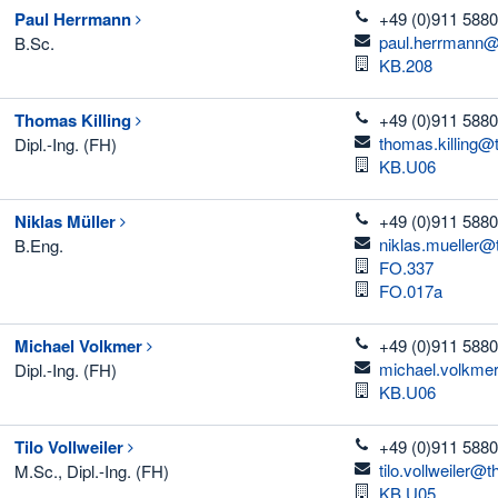
telefon
Paul
Herrmann
+49 (0)911 5880
email
paul.herrmann@
B.Sc.
Raum
KB.208
telefon
Thomas
Killing
+49 (0)911 5880
email
thomas.killing@
Dipl.-Ing. (FH)
Raum
KB.U06
telefon
Niklas
Müller
+49 (0)911 5880
email
niklas.mueller@
B.Eng.
Raum
FO.337
Raum
FO.017a
telefon
Michael
Volkmer
+49 (0)911 5880
email
michael.volkme
Dipl.-Ing. (FH)
Raum
KB.U06
telefon
Tilo
Vollweiler
+49 (0)911 5880
email
tilo.vollweiler@
M.Sc., Dipl.-Ing. (FH)
Raum
KB.U05