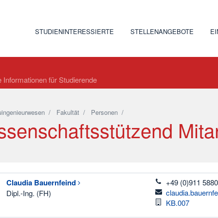
STUDIENINTERESSIERTE
STELLENANGEBOTE
E
e Informationen für Studierende
ingenieurwesen
/
Fakultät
/
Personen
/
ssenschaftsstützend Mita
telefon
Claudia
Bauernfeind
+49 (0)911 5880
email
claudia.bauernf
Dipl.-Ing. (FH)
Raum
KB.007