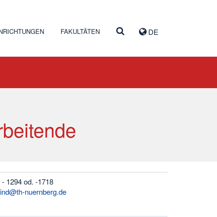
INRICHTUNGEN
FAKULTÄTEN
DE
rbeitende
 - 1294 od. -1718
eind@th-nuernberg.de