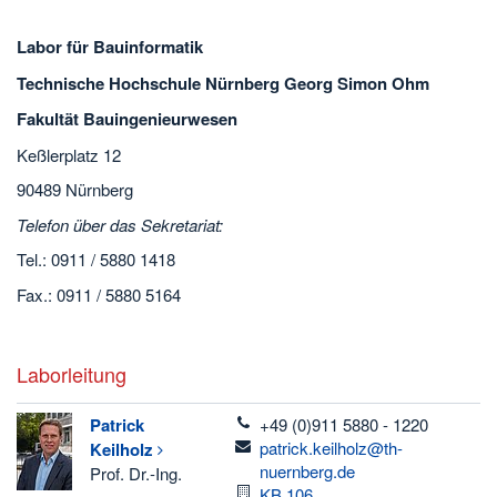
Labor für Bauinformatik
Technische Hochschule Nürnberg Georg Simon Ohm
Fakultät Bauingenieurwesen
Keßlerplatz 12
90489 Nürnberg
Telefon über das Sekretariat:
Tel.: 0911 / 5880 1418
Fax.: 0911 / 5880 5164
Laborleitung
telefon
Patrick
+49 (0)911 5880 - 1220
email
patrick.keilholz@th-
Keilholz
nuernberg.de
Prof. Dr.-Ing.
Raum
KB.106