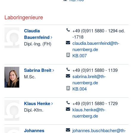
Laboringenieure
telefon
Claudia
+49 (0)911 5880 - 1294 od.
-1718
Bauernfeind
email
claudia.bauernfeind@th-
Dipl.-Ing. (FH)
nuernberg.de
Raum
KB.007
telefon
Sabrina
Breit
+49 (0)911 5880 - 1139
email
sabrina.breit@th-
M.Sc.
nuernberg.de
Raum
KB.004
telefon
Klaus
Henke
+49 (0)911 5880 - 1729
email
klaus.henke@th-
Dipl.-Kfm.
nuernberg.de
email
Johannes
johannes.buschbacher@th-