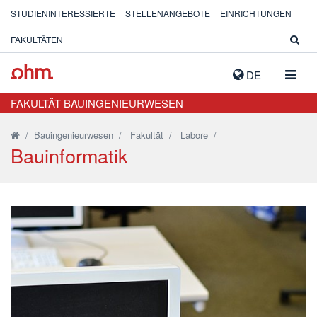
STUDIENINTERESSIERTE
STELLENANGEBOTE
EINRICHTUNGEN
FAKULTÄTEN
NAVIG
DE
AUSK
FAKULTÄT BAUINGENIEURWESEN
/
Bauingenieurwesen
/
Fakultät
/
Labore
/
Bauinformatik