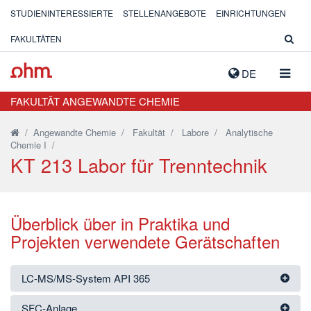
STUDIENINTERESSIERTE
STELLENANGEBOTE
EINRICHTUNGEN
FAKULTÄTEN
NAVIG
DE
AUSK
FAKULTÄT ANGEWANDTE CHEMIE
/
Angewandte Chemie
/
Fakultät
/
Labore
/
Analytische
Chemie I
/
KT 213 Labor für Trenntechnik
Überblick über in Praktika und
Projekten verwendete Gerätschaften
LC-MS/MS-System API 365
SFC-Anlage