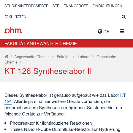
STUDIENINTERESSIERTE
STELLENANGEBOTE
EINRICHTUNGEN
FAKULTÄTEN
NAVIG
DE
AUSK
FAKULTÄT ANGEWANDTE CHEMIE
/
Angewandte Chemie
/
Fakultät
/
Labore
/
Organische
Chemie
/
KT 126 Syntheselabor II
Dieses Syntheselabor ist genauso aufgebaut wie das Labor
KT
124
. Allerdings sind hier weitere Geräte vorhanden, die
anspruchsvollere Synthesen ermöglichen. So stehen hier u.a.
folgende Geräte zur Verfügung:
Photoreaktor für lichtinduzierte Reaktionen
Thales Nano H-Cube Durchfluss-Reaktor zur Hydrierung