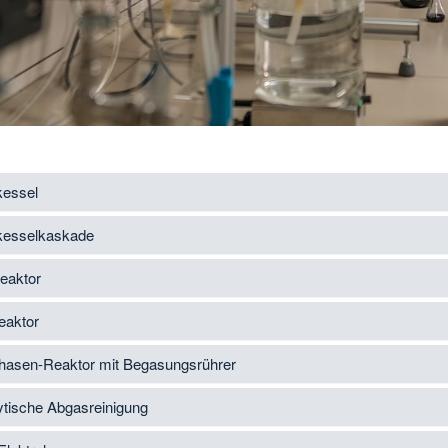
essel
kesselkaskade
eaktor
eaktor
hasen-Reaktor mit Begasungsrührer
ytische Abgasreinigung