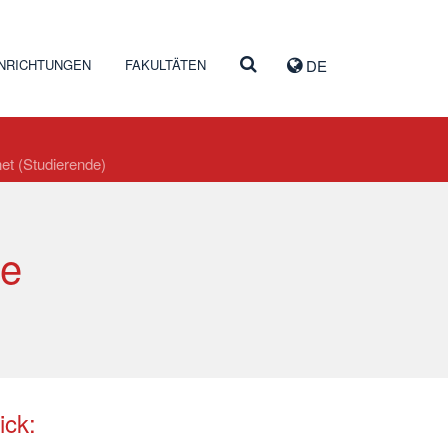
INRICHTUNGEN
FAKULTÄTEN
DE
et (Studierende)
he
ick: