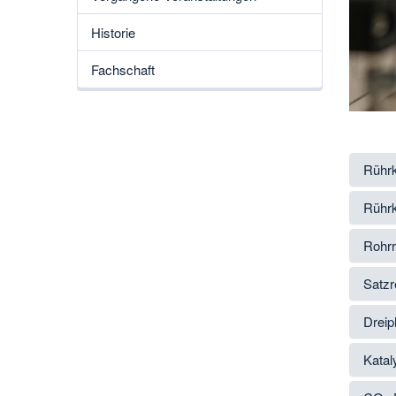
Historie
Fachschaft
Rührk
Rühr
Rohrr
Satzr
Dreip
Katal