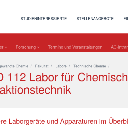
STUDIENINTERESSIERTE
STELLENANGEBOTE
E
ler
Forschung
Termine und Veranstaltungen
AC-Intran
gewandte Chemie
/
Fakultät
/
Labore
/
Technische Chemie
/
 112 Labor für Chemisc
aktionstechnik
re Laborgeräte und Apparaturen im Überbl