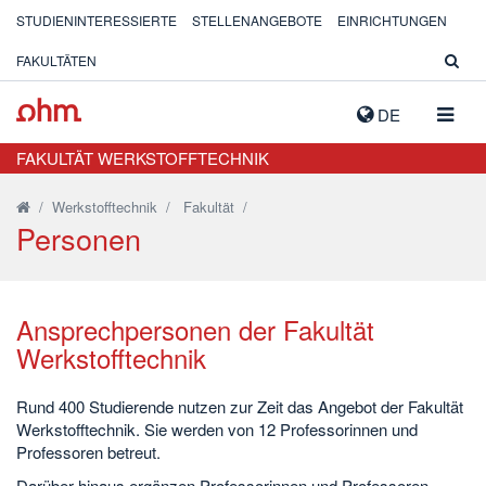
STUDIENINTERESSIERTE
STELLENANGEBOTE
EINRICHTUNGEN
FAKULTÄTEN
NAVIG
DE
AUSK
FAKULTÄT WERKSTOFFTECHNIK
/
Werkstofftechnik
/
Fakultät
/
Personen
Ansprechpersonen der Fakultät
Werkstofftechnik
Rund 400 Studierende nutzen zur Zeit das Angebot der Fakultät
Werkstofftechnik. Sie werden von 12 Professorinnen und
Professoren betreut.
Darüber hinaus ergänzen Professorinnen und Professoren