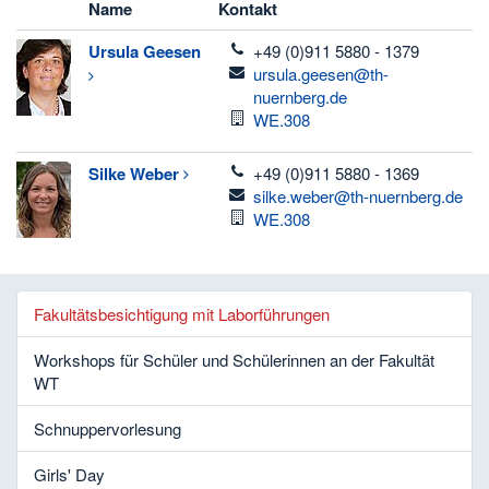
Name
Kontakt
telefon
Ursula
Geesen
+49 (0)911 5880 - 1379
email
ursula.geesen@th-
nuernberg.de
Raum
WE.308
telefon
Silke
Weber
+49 (0)911 5880 - 1369
email
silke.weber@th-nuernberg.de
Raum
WE.308
Fakultätsbesichtigung mit Laborführungen
Workshops für Schüler und Schülerinnen an der Fakultät
WT
Schnuppervorlesung
Girls' Day