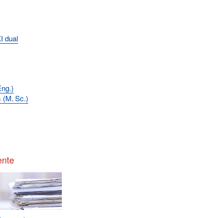
I dual
Eng.)
 (M. Sc.)
nte