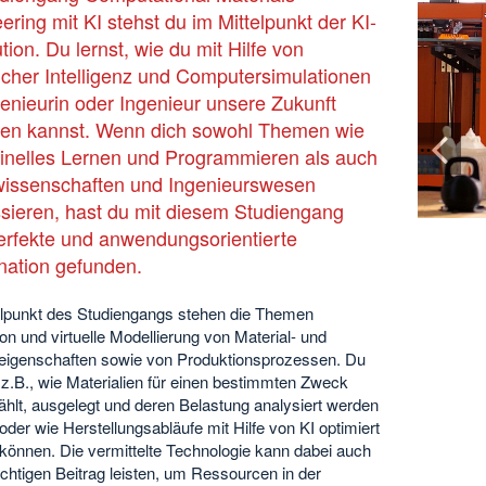
andneuer Studiengang: Computational Materials
ering mit KI stehst du im Mittelpunkt der KI-
Engineering mit KI
tion. Du lernst, wie du mit Hilfe von
icher Intelligenz und Computersimulationen
Video
genieurin oder Ingenieur unsere Zukunft
ten kannst. Wenn dich sowohl Themen wie
abspielen
nelles Lernen und Programmieren als auch
issenschaften und Ingenieurswesen
ssieren, hast du mit diesem Studiengang
erfekte und anwendungsorientierte
ation gefunden.
elpunkt des Studiengangs stehen die Themen
on und virtuelle Modellierung von Material- und
eigenschaften sowie von Produktionsprozessen. Du
 z.B., wie Materialien für einen bestimmten Zweck
hlt, ausgelegt und deren Belastung analysiert werden
der wie Herstellungsabläufe mit Hilfe von KI optimiert
können. Die vermittelte Technologie kann dabei auch
chtigen Beitrag leisten, um Ressourcen in der