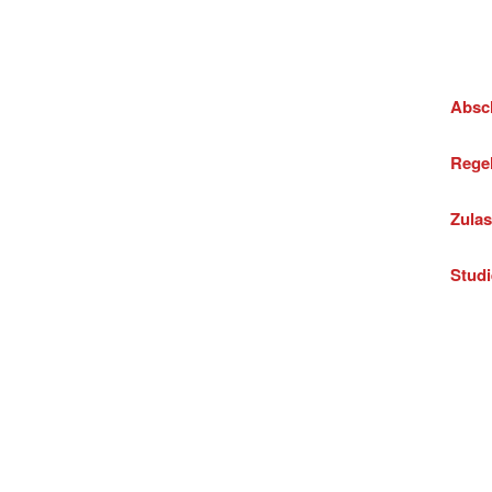
Absc
Regel
Zula
Studi