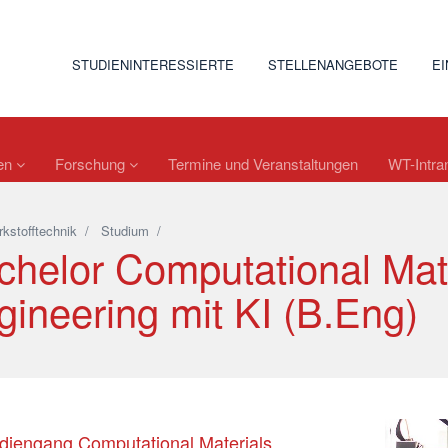
STUDIENINTERESSIERTE
STELLENANGEBOTE
E
nen
Forschung
Termine und Veranstaltungen
WT-Intra
kstofftechnik
/
Studium
/
chelor Computational Mat
gineering mit KI (B.Eng)
diengang Computational Materials