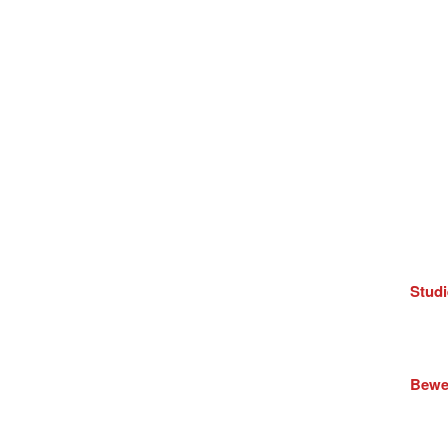
Inter
Zahle
und
Date
Stud
Bewe