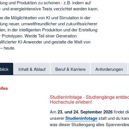
lung und Produktion zu schonen - z.B. indem auf
l- und energieintensive Tests verzichtet werden kann.
e die Möglichkeiten von KI und Simulation in der
lung neuer, umweltfreundlicher und zukunftssicherer
ien, in der intelligenten Produktion und der Erstellung
er Prototypen. Werde Teil einer Generation
ifizierter KI-Anwender und gestalte die Welt von
– heute.
blick
Inhalt & Ablauf
Beruf & Karriere
Anforderungen
lles
Studieninfotage - Studiengänge entde
Hochschule erleben!
Am
23. und 24. September
2026
findet d
unserer
Studieninfotage
statt und du kan
was dieser Studiengang alles Spannendes 