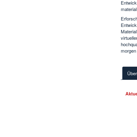
Entwick
materia
Erforsch
Entwick
Material
virtuell
hochqual
morgen 
Über
Aktue