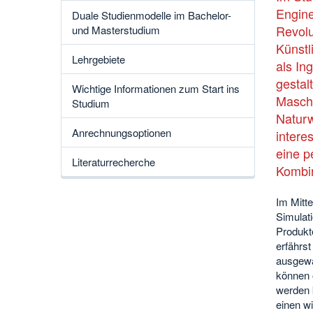
Br
Engine
Duale Studienmodelle im Bachelor-
Revolu
und Masterstudium
Künstl
Lehrgebiete
als In
gestal
Wichtige Informationen zum Start ins
Maschi
Studium
Naturw
Anrechnungsoptionen
intere
eine p
Literaturrecherche
Kombin
Im Mitt
Simulati
Produkt
erfährst
ausgewä
können o
werden 
einen wi