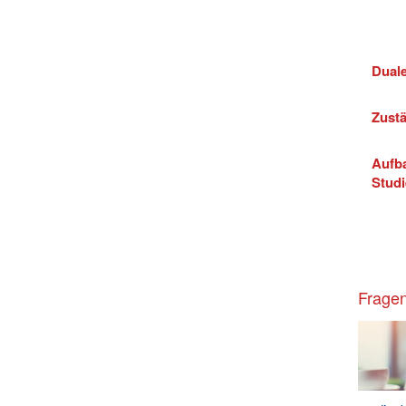
Duale
Zustä
Aufb
Stud
Fragen