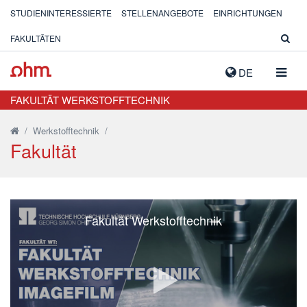
STUDIENINTERESSIERTE
STELLENANGEBOTE
EINRICHTUNGEN
FAKULTÄTEN
NAVIG
DE
AUSK
FAKULTÄT WERKSTOFFTECHNIK
/
Werkstofftechnik
/
Fakultät
Fakultät Werkstofftechnik
Video