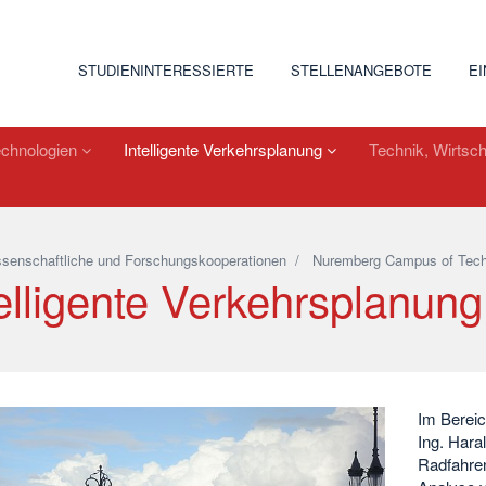
STUDIENINTERESSIERTE
STELLENANGEBOTE
E
echnologien
Intelligente Verkehrsplanung
Technik, Wirtsch
senschaftliche und Forschungskooperationen
/
Nuremberg Campus of Tech
elligente Verkehrsplanung
Im Bereic
Ing. Hara
Radfahren