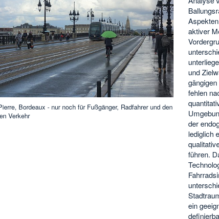
Analyse v
Ballungs
Aspekten 
aktiver M
Vordergr
unterschi
unterlieg
und Zielw
gängigen
fehlen na
quantita
Pierre, Bordeaux - nur noch für Fußgänger, Radfahrer und den
Umgebung
hen Verkehr
der endog
lediglich
qualitati
führen. D
Technolog
Fahrradsi
unterschi
Stadtraum
ein geeig
definierb