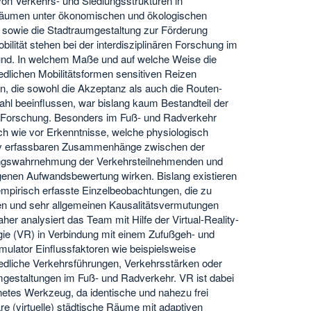
on Verkehrs- und Siedlungsstrukturen in
räumen unter ökonomischen und ökologischen
sowie die Stadtraumgestaltung zur Förderung
obilität stehen bei der interdisziplinären Forschung im
und. In welchem Maße und auf welche Weise die
edlichen Mobilitätsformen sensitiven Reizen
en, die sowohl die Akzeptanz als auch die Routen-
ahl beeinflussen, war bislang kaum Bestandteil der
 Forschung. Besonders im Fuß- und Radverkehr
ch wie vor Erkenntnisse, welche physiologisch
tiv erfassbaren Zusammenhänge zwischen der
swahrnehmung der Verkehrsteilnehmenden und
enen Aufwandsbewertung wirken. Bislang existieren
 empirisch erfasste Einzelbeobachtungen, die zu
ven und sehr allgemeinen Kausalitätsvermutungen
aher analysiert das Team mit Hilfe der Virtual-Reality-
ie (VR) in Verbindung mit einem Zufußgeh- und
mulator Einflussfaktoren wie beispielsweise
edliche Verkehrsführungen, Verkehrsstärken oder
gestaltungen im Fuß- und Radverkehr. VR ist dabei
netes Werkzeug, da identische und nahezu frei
are (virtuelle) städtische Räume mit adaptiven