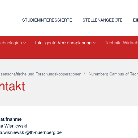
STUDIENINTERESSIERTE
STELLENANGEBOTE
E
echnologien
Intelligente Verkehrsplanung
Technik, Wirtsch
senschaftliche und Forschungskooperationen
/
Nuremberg Campus of Tech
ntakt
taufnahme
a Wisniewski
a.wisniewski@th-nuernberg.de