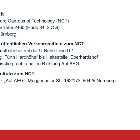
ft
rg Campus of Technology (NCT)
 Straße 246b (Haus 34, 2.OG)
ürnberg
 öffentlichen Verkehrsmitteln zum NCT
ptbahnhof mit der U-Bahn-Linie U 1
 „Fürth Hardhöhe“ bis Haltestelle „Eberhardshof“
sstieg rechts halten Richtung Auf AEG
m Auto zum NCT
tz „Auf AEG“, Muggenhofer Str. 162/172, 90429 Nürnberg