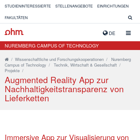
STUDIENINTERESSIERTE
STELLENANGEBOTE
EINRICHTUNGEN
FAKULTÄTEN
NAVIG
DE
AUSK
NUREMBERG CAMPUS OF TECHNOLOGY
/
Wissenschaftliche und Forschungskooperationen
/
Nuremberg
Campus of Technology
/
Technik, Wirtschaft & Gesellschaft
/
Projekte
/
Augmented Reality App zur
Nachhaltigkeitstransparenz von
Lieferketten
Immersive App zur Visualisierung von