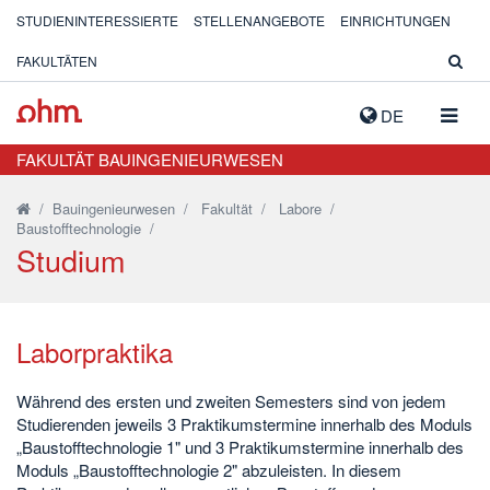
STUDIENINTERESSIERTE
STELLENANGEBOTE
EINRICHTUNGEN
FAKULTÄTEN
NAVIG
DE
AUSK
FAKULTÄT BAUINGENIEURWESEN
/
Bauingenieurwesen
/
Fakultät
/
Labore
/
Baustofftechnologie
/
Studium
Laborpraktika
Während des ersten und zweiten Semesters sind von jedem
Studierenden jeweils 3 Praktikumstermine innerhalb des Moduls
„Baustofftechnologie 1" und 3 Praktikumstermine innerhalb des
Moduls „Baustofftechnologie 2" abzuleisten. In diesem