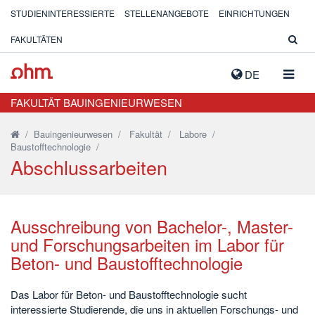
STUDIENINTERESSIERTE
STELLENANGEBOTE
EINRICHTUNGEN
FAKULTÄTEN
NAVIG
DE
AUSK
FAKULTÄT BAUINGENIEURWESEN
/
Bauingenieurwesen
/
Fakultät
/
Labore
/
Baustofftechnologie
/
Abschlussarbeiten
Ausschreibung von Bachelor-, Master-
und Forschungsarbeiten im Labor für
Beton- und Baustofftechnologie
Das Labor für Beton- und Baustofftechnologie sucht
interessierte Studierende, die uns in aktuellen Forschungs- und