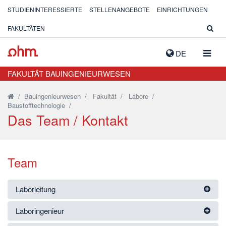
STUDIENINTERESSIERTE
STELLENANGEBOTE
EINRICHTUNGEN
FAKULTÄTEN
NAVIG
DE
AUSK
FAKULTÄT BAUINGENIEURWESEN
/
Bauingenieurwesen
/
Fakultät
/
Labore
/
Baustofftechnologie
/
Das Team / Kontakt
Team
Laborleitung
Laboringenieur