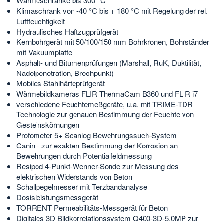
Wärmeschränke bis 300 °C
Klimaschrank von -40 °C bis + 180 °C mit Regelung der rel.
Luftfeuchtigkeit
Hydraulisches Haftzugprüfgerät
Kernbohrgerät mit 50/100/150 mm Bohrkronen, Bohrständer
mit Vakuumplatte
Asphalt- und Bitumenprüfungen (Marshall, RuK, Duktilität,
Nadelpenetration, Brechpunkt)
Mobiles Stahlhärteprüfgerät
Wärmebildkameras FLIR ThermaCam B360 und FLIR i7
verschiedene Feuchtemeßgeräte, u.a. mit TRIME-TDR
Technologie zur genauen Bestimmung der Feuchte von
Gesteinskörnungen
Profometer 5+ Scanlog Bewehrungssuch-System
Canin+ zur exakten Bestimmung der Korrosion an
Bewehrungen durch Potentialfeldmessung
Resipod 4-Punkt-Wenner-Sonde zur Messung des
elektrischen Widerstands von Beton
Schallpegelmesser mit Terzbandanalyse
Dosisleistungsmessgerät
TORRENT Permeabilitäts-Messgerät für Beton
Digitales 3D Bildkorrelationssystem Q400-3D-5.0MP zur