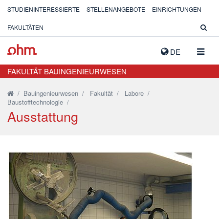
STUDIENINTERESSIERTE
STELLENANGEBOTE
EINRICHTUNGEN
FAKULTÄTEN
NAVIG
DE
AUSK
FAKULTÄT BAUINGENIEURWESEN
/
Bauingenieurwesen
/
Fakultät
/
Labore
/
Baustofftechnologie
/
Ausstattung