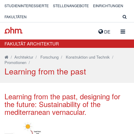
STUDIENINTERESSIERTE
STELLENANGEBOTE
EINRICHTUNGEN
FAKULTÄTEN
NAVIG
DE
AUSK
FAKULTÄT ARCHITEKTUR
/
Architektur
/
Forschung
/
Konstruktion und Technik
/
Promotionen
/
Learning from the past
Learning from the past, designing for
the future: Sustainability of the
mediterranean vernacular.