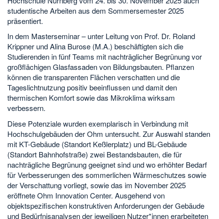
Hochschule Nürnberg vom 24. bis 30. November 2025 auch
studentische Arbeiten aus dem Sommersemester 2025
präsentiert.
In dem Masterseminar – unter Leitung von Prof. Dr. Roland
Krippner und Alina Burose (M.A.) beschäftigten sich die
Studierenden in fünf Teams mit nachträglicher Begrünung vor
großflächigen Glasfassaden von Bildungsbauten. Pflanzen
können die transparenten Flächen verschatten und die
Tageslichtnutzung positiv beeinflussen und damit den
thermischen Komfort sowie das Mikroklima wirksam
verbessern.
Diese Potenziale wurden exemplarisch in Verbindung mit
Hochschulgebäuden der Ohm untersucht. Zur Auswahl standen
mit KT-Gebäude (Standort Keßlerplatz) und BL-Gebäude
(Standort Bahnhofstraße) zwei Bestandsbauten, die für
nachträgliche Begrünung geeignet sind und wo erhöhter Bedarf
für Verbesserungen des sommerlichen Wärmeschutzes sowie
der Verschattung vorliegt, sowie das im November 2025
eröffnete Ohm Innovation Center. Ausgehend von
objektspezifischen konstruktiven Anforderungen der Gebäude
und Bedürfnisanalysen der jeweiligen Nutzer*innen erarbeiteten