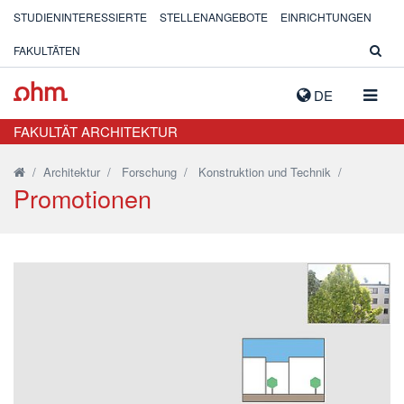
STUDIENINTERESSIERTE
STELLENANGEBOTE
EINRICHTUNGEN
FAKULTÄTEN
NAVIG
DE
AUSK
FAKULTÄT ARCHITEKTUR
/
Architektur
/
Forschung
/
Konstruktion und Technik
/
Promotionen